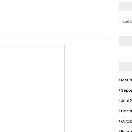
Mei 2
Sept
Juni 
Dese
Okto
Febru