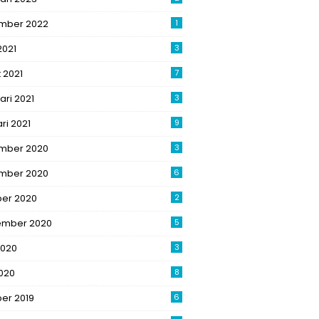
mber 2022
1
2021
3
 2021
7
ari 2021
3
ri 2021
9
mber 2020
3
mber 2020
6
ber 2020
2
ember 2020
5
2020
3
020
8
er 2019
6