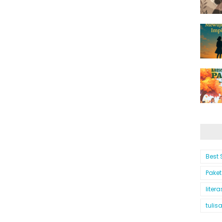
Best 
Paket
litera
tulis