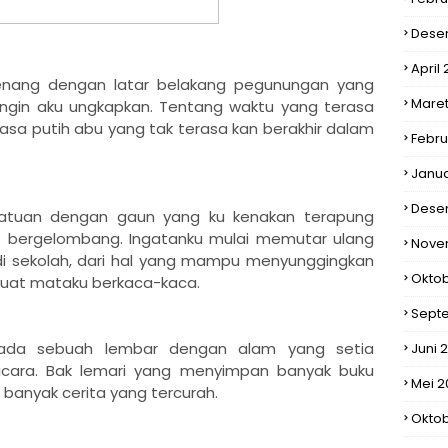
Dese
April 
 tenang dengan latar belakang pegunungan yang
Maret
ngin aku ungkapkan. Tentang waktu yang terasa
asa putih abu yang tak terasa kan berakhir dalam
Febru
Janua
Dese
batuan dengan gaun yang ku kenakan terapung
it bergelombang. Ingatanku mulai memutar ulang
Nove
 di sekolah, dari hal yang mampu menyunggingkan
Okto
uat mataku berkaca-kaca.
Sept
pada sebuah lembar dengan alam yang setia
Juni 
icara. Bak lemari yang menyimpan banyak buku
Mei 2
 banyak cerita yang tercurah.
Oktob