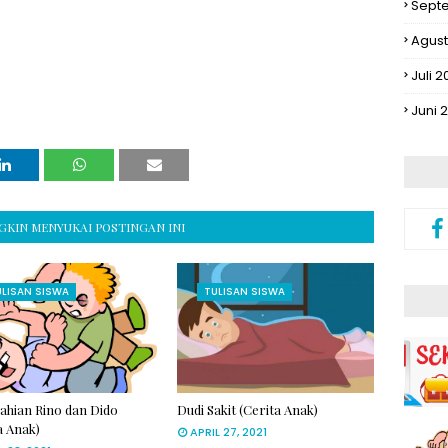
Sept
Agust
Juli 2
Juni 
KIN MENYUKAI POSTINGAN INI
ULISAN SISWA
TULISAN SISWA
ahian Rino dan Dido
Dudi Sakit (Cerita Anak)
a Anak)
APRIL 27, 2021