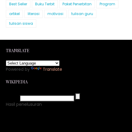
Best Seller
Buku Terbit
Paket Penerbitan
Program
artikel
literasi
motivasi
tulisan guru
tulisan siswa
TRANSLATE
Powered by
Translate
WIKIPEDIA
Hasil penelusuran